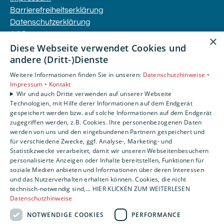
Barrierefreiheitserklärung
Datenschutzerklärung
AGB
×
Diese Webseite verwendet Cookies und
andere (Dritt-)Dienste
Unsere Bereiche
Privatkunden
Weitere Informationen finden Sie in unseren:
Datenschutzhinweise •
Gewerbekunden
Impressum •
Kontakt
Wir und auch Dritte verwenden auf unserer Webseite
Karriere
Technologien, mit Hilfe derer Informationen auf dem Endgerät
Unternehmen
gespeichert werden bzw. auf solche Informationen auf dem Endgerät
Kontakt
zugegriffen werden, z.B. Cookies. Ihre personenbezogenen Daten
werden von uns und den eingebundenen Partnern gespeichert und
für verschiedene Zwecke, ggf. Analyse-, Marketing- und
Statistikzwecke verarbeitet, damit wir unseren Webseitenbesuchern
personalisierte Anzeigen oder Inhalte bereitstellen, Funktionen für
soziale Medien anbieten und Informationen über deren Interessen
und das Nutzerverhalten erhalten können. Cookies, die nicht
technisch-notwendig sind,... HIER KLICKEN ZUM WEITERLESEN
Datenschutzhinweise
NOTWENDIGE COOKIES
PERFORMANCE