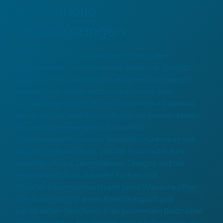
Individuelle
Möbellösungen
Der Fokus von Sanipa liegt auf individuellen
Möbellösungen, die sich durch eine hohe Qualität,
beste Funktionalität und ein zeitgemäßes Design
auszeichnen. Dabei setzt man auf modulare
Systemprogramme, die sich flexibel bis ins kleinste
Detail an (fast) jede Raumsituation anpassen lassen.
Sie umfassen eine große Auswahl an
Schrankvarianten – vom Waschtischunterschrank
bis zum Seitenschrank, von der Konsole bis zum
variablen Regal. Die modernen Designs und die
enorme Vielfalt an aktuellen Farben und
Oberflächenvarianten lassen keine Wünsche offen –
hier findet man für jeden Einrichtungsstil und
persönlichen Geschmack die passenden Badmöbel.