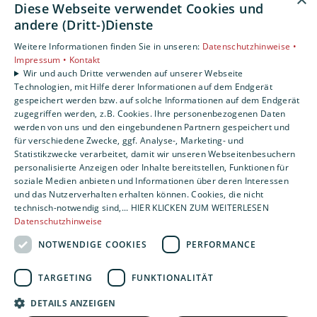
Diese Webseite verwendet Cookies und
andere (Dritt-)Dienste
Unsere Bereiche
Privatkunden
Weitere Informationen finden Sie in unseren:
Datenschutzhinweise •
Gewerbekunden
Impressum •
Kontakt
Wir und auch Dritte verwenden auf unserer Webseite
Karriere
Technologien, mit Hilfe derer Informationen auf dem Endgerät
Unternehmen
gespeichert werden bzw. auf solche Informationen auf dem Endgerät
Kontakt
zugegriffen werden, z.B. Cookies. Ihre personenbezogenen Daten
werden von uns und den eingebundenen Partnern gespeichert und
für verschiedene Zwecke, ggf. Analyse-, Marketing- und
Statistikzwecke verarbeitet, damit wir unseren Webseitenbesuchern
personalisierte Anzeigen oder Inhalte bereitstellen, Funktionen für
soziale Medien anbieten und Informationen über deren Interessen
und das Nutzerverhalten erhalten können. Cookies, die nicht
technisch-notwendig sind,... HIER KLICKEN ZUM WEITERLESEN
Datenschutzhinweise
NOTWENDIGE COOKIES
PERFORMANCE
TARGETING
FUNKTIONALITÄT
DETAILS ANZEIGEN