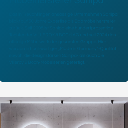
Möbelhersteller Sanipa
Das in Treuchtlingen ansässige Unternehmen Sanipa
blickt auf 50 Jahre Expertise als Badmöbelhersteller
zurück. Seit 2008 ist Sanipa eine hundertprozentige
Tochter der VILLEROY & BOCH AG und seit 2024 das
alleinige Möbelwerk der gesamten Gruppe. Hier
werden in hochwertiger „Made in Germany“-Qualität
sowohl die designstarken Sanipa- als auch die
Villeroy & Boch-Möbelserien gefertigt.