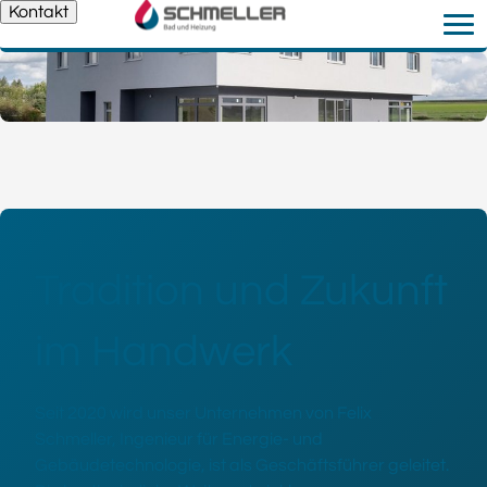
Kontakt
Tradition und Zukunft
im Handwerk
Seit 2020 wird unser Unternehmen von Felix
Schmeller, Ingenieur für Energie- und
Gebäudetechnologie, ist als Geschäftsführer geleitet.