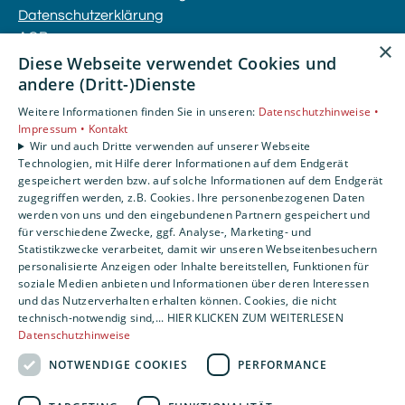
Datenschutzerklärung
AGB
×
Diese Webseite verwendet Cookies und
andere (Dritt-)Dienste
Unsere Bereiche
Privatkunden
Weitere Informationen finden Sie in unseren:
Datenschutzhinweise •
Gewerbekunden
Impressum •
Kontakt
Wir und auch Dritte verwenden auf unserer Webseite
Karriere
Technologien, mit Hilfe derer Informationen auf dem Endgerät
Unternehmen
gespeichert werden bzw. auf solche Informationen auf dem Endgerät
Kontakt
zugegriffen werden, z.B. Cookies. Ihre personenbezogenen Daten
werden von uns und den eingebundenen Partnern gespeichert und
für verschiedene Zwecke, ggf. Analyse-, Marketing- und
Statistikzwecke verarbeitet, damit wir unseren Webseitenbesuchern
personalisierte Anzeigen oder Inhalte bereitstellen, Funktionen für
soziale Medien anbieten und Informationen über deren Interessen
und das Nutzerverhalten erhalten können. Cookies, die nicht
technisch-notwendig sind,... HIER KLICKEN ZUM WEITERLESEN
Datenschutzhinweise
NOTWENDIGE COOKIES
PERFORMANCE