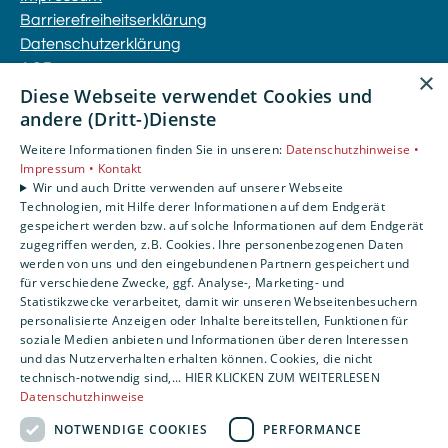
Barrierefreiheitserklärung
Datenschutzerklärung
AGB
×
Diese Webseite verwendet Cookies und
andere (Dritt-)Dienste
Unsere Bereiche
Privatkunden
Weitere Informationen finden Sie in unseren:
Datenschutzhinweise •
Gewerbekunden
Impressum •
Kontakt
Wir und auch Dritte verwenden auf unserer Webseite
Karriere
Technologien, mit Hilfe derer Informationen auf dem Endgerät
Unternehmen
gespeichert werden bzw. auf solche Informationen auf dem Endgerät
Kontakt
zugegriffen werden, z.B. Cookies. Ihre personenbezogenen Daten
werden von uns und den eingebundenen Partnern gespeichert und
für verschiedene Zwecke, ggf. Analyse-, Marketing- und
Statistikzwecke verarbeitet, damit wir unseren Webseitenbesuchern
personalisierte Anzeigen oder Inhalte bereitstellen, Funktionen für
soziale Medien anbieten und Informationen über deren Interessen
und das Nutzerverhalten erhalten können. Cookies, die nicht
technisch-notwendig sind,... HIER KLICKEN ZUM WEITERLESEN
Datenschutzhinweise
NOTWENDIGE COOKIES
PERFORMANCE