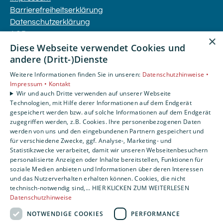
Barrierefreiheitserklärung
Datenschutzerklärung
AGB
×
Diese Webseite verwendet Cookies und
andere (Dritt-)Dienste
Unsere Bereiche
Privatkunden
Weitere Informationen finden Sie in unseren:
Datenschutzhinweise •
Gewerbekunden
Impressum •
Kontakt
Wir und auch Dritte verwenden auf unserer Webseite
Karriere
Technologien, mit Hilfe derer Informationen auf dem Endgerät
Unternehmen
gespeichert werden bzw. auf solche Informationen auf dem Endgerät
Kontakt
zugegriffen werden, z.B. Cookies. Ihre personenbezogenen Daten
werden von uns und den eingebundenen Partnern gespeichert und
für verschiedene Zwecke, ggf. Analyse-, Marketing- und
Statistikzwecke verarbeitet, damit wir unseren Webseitenbesuchern
personalisierte Anzeigen oder Inhalte bereitstellen, Funktionen für
soziale Medien anbieten und Informationen über deren Interessen
und das Nutzerverhalten erhalten können. Cookies, die nicht
technisch-notwendig sind,... HIER KLICKEN ZUM WEITERLESEN
Datenschutzhinweise
NOTWENDIGE COOKIES
PERFORMANCE