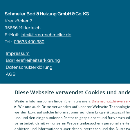
Schmeller Bad & Heizung GmbH & Co. KG
Kreuzäcker 7
95666 Mitterteich
E-Mail:
info@firma-schmeller.de
Tel.:
09633 400 380
Impressum
Barrierefreiheitserklärung
Datenschutzerklärung
AGB
Diese Webseite verwendet Cookies und ander
Weitere Informationen finden Sie in unseren:
Datenschutzhinweise 
Wir und auch Dritte verwenden auf unserer Webseite Technologien
werden bzw. auf solche Informationen auf dem Endgerät zugegriffe
uns und den eingebundenen Partnern gespeichert und für verschiede
verarbeitet, damit wir unseren Webseitenbesuchern personalisierte 
anbieten und Informationen über deren Interessen und das Nutzerve