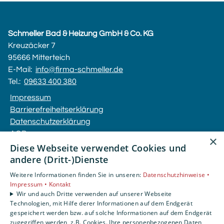
Schmeller Bad & Heizung GmbH & Co. KG
Kreuzäcker 7
95666 Mitterteich
E-Mail:
info@firma-schmeller.de
Tel.:
09633 400 380
Impressum
Barrierefreiheitserklärung
Datenschutzerklärung
AGB
×
Diese Webseite verwendet Cookies und
andere (Dritt-)Dienste
Unsere Bereiche
Privatkunden
Weitere Informationen finden Sie in unseren:
Datenschutzhinweise •
Gewerbekunden
Impressum •
Kontakt
Wir und auch Dritte verwenden auf unserer Webseite
Karriere
Technologien, mit Hilfe derer Informationen auf dem Endgerät
Unternehmen
gespeichert werden bzw. auf solche Informationen auf dem Endgerät
Kontakt
zugegriffen werden, z.B. Cookies. Ihre personenbezogenen Daten