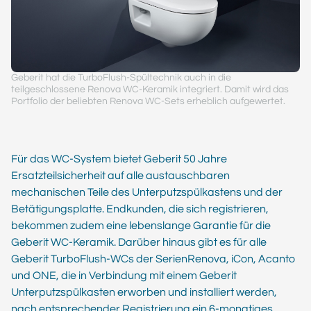
Geberit hat die TurboFlush-Spültechnik auch in die
teilgeschlossene Renova WC-Keramik integriert. Damit wird das
Portfolio der beliebten Renova WC-Sets erheblich aufgewertet.
Für das WC-System bietet Geberit 50 Jahre
Ersatzteilsicherheit auf alle austauschbaren
mechanischen Teile des Unterputzspülkastens und der
Betätigungsplatte. Endkunden, die sich registrieren,
bekommen zudem eine lebenslange Garantie für die
Geberit WC-Keramik. Darüber hinaus gibt es für alle
Geberit TurboFlush-WCs der SerienRenova, iCon, Acanto
und ONE, die in Verbindung mit einem Geberit
Unterputzspülkasten erworben und installiert werden,
nach entsprechender Registrierung ein 6-monatiges