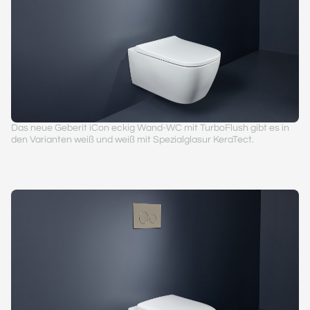
Das neue Geberit iCon eckig Wand-WC mit TurboFlush gibt es in
den Varianten weiß und weiß mit Spezialglasur KeraTect.