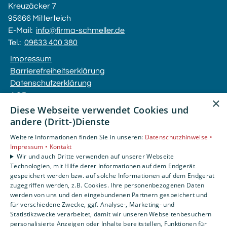
Kreuzäcker 7
95666 Mitterteich
E-Mail:
info@firma-schmeller.de
Tel.:
09633 400 380
Impressum
Barrierefreiheitserklärung
Datenschutzerklärung
AGB
×
Diese Webseite verwendet Cookies und
andere (Dritt-)Dienste
Unsere Bereiche
Privatkunden
Weitere Informationen finden Sie in unseren:
Datenschutzhinweise •
Gewerbekunden
Impressum •
Kontakt
Wir und auch Dritte verwenden auf unserer Webseite
Karriere
Technologien, mit Hilfe derer Informationen auf dem Endgerät
Unternehmen
gespeichert werden bzw. auf solche Informationen auf dem Endgerät
Kontakt
zugegriffen werden, z.B. Cookies. Ihre personenbezogenen Daten
werden von uns und den eingebundenen Partnern gespeichert und
für verschiedene Zwecke, ggf. Analyse-, Marketing- und
Statistikzwecke verarbeitet, damit wir unseren Webseitenbesuchern
personalisierte Anzeigen oder Inhalte bereitstellen, Funktionen für