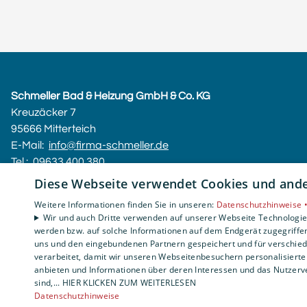
Schmeller Bad & Heizung GmbH & Co. KG
Kreuzäcker 7
95666 Mitterteich
E-Mail:
info@firma-schmeller.de
Tel.:
09633 400 380
Diese Webseite verwendet Cookies und ander
Impressum
Weitere Informationen finden Sie in unseren:
Datenschutzhinweise 
Barrierefreiheitserklärung
Wir und auch Dritte verwenden auf unserer Webseite Technologien
Datenschutzerklärung
werden bzw. auf solche Informationen auf dem Endgerät zugegriffe
AGB
uns und den eingebundenen Partnern gespeichert und für verschiede
verarbeitet, damit wir unseren Webseitenbesuchern personalisierte 
anbieten und Informationen über deren Interessen und das Nutzerve
sind,... HIER KLICKEN ZUM WEITERLESEN
Datenschutzhinweise