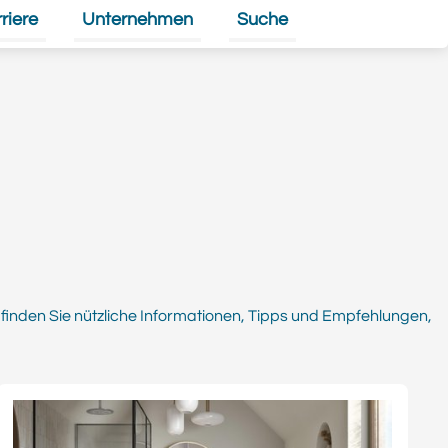
riere
Unternehmen
Suche
rmenü für Direkt-Angebote umschalten
Untermenü für Karriere umschalten
Untermenü für Unternehme
inden Sie nützliche Informationen, Tipps und Empfehlungen,