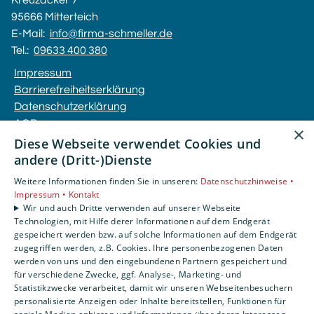
Kreuzäcker 7
95666 Mitterteich
E-Mail:
info@firma-schmeller.de
Tel.:
09633 400 380
Impressum
Barrierefreiheitserklärung
Datenschutzerklärung
AGB
×
Diese Webseite verwendet Cookies und
andere (Dritt-)Dienste
Unsere Bereiche
Privatkunden
Weitere Informationen finden Sie in unseren:
Datenschutzhinweise •
Gewerbekunden
Impressum •
Kontakt
Wir und auch Dritte verwenden auf unserer Webseite
Karriere
Technologien, mit Hilfe derer Informationen auf dem Endgerät
Unternehmen
gespeichert werden bzw. auf solche Informationen auf dem Endgerät
Kontakt
zugegriffen werden, z.B. Cookies. Ihre personenbezogenen Daten
werden von uns und den eingebundenen Partnern gespeichert und
für verschiedene Zwecke, ggf. Analyse-, Marketing- und
Statistikzwecke verarbeitet, damit wir unseren Webseitenbesuchern
personalisierte Anzeigen oder Inhalte bereitstellen, Funktionen für