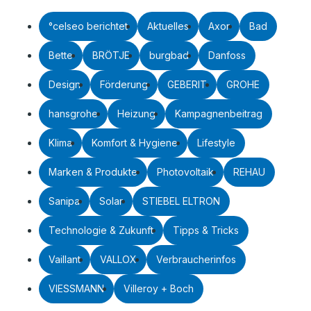
°celseo berichtet
Aktuelles
Axor
Bad
Bette
BRÖTJE
burgbad
Danfoss
Design
Förderung
GEBERIT
GROHE
hansgrohe
Heizung
Kampagnenbeitrag
Klima
Komfort & Hygiene
Lifestyle
Marken & Produkte
Photovoltaik
REHAU
Sanipa
Solar
STIEBEL ELTRON
Technologie & Zukunft
Tipps & Tricks
Vaillant
VALLOX
Verbraucherinfos
VIESSMANN
Villeroy + Boch