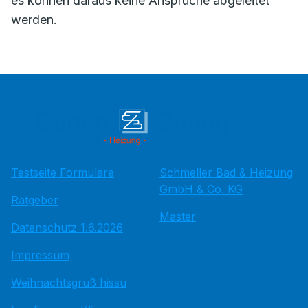
es können daraus keine Ansprüche abgeleitet
werden.
Testseite Formulare
Schmeller Bad & Heizung
GmbH & Co. KG
Ratgeber
Master
Datenschutz 1.6.2026
Impressum
Weihnachtsgruß hissu