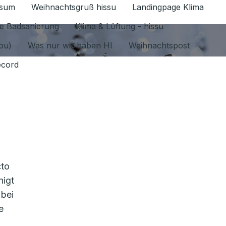
ssum
Weihnachtsgruß hissu
Landingpage Klima
ür Datenschutz 1.6.2026 umschalten
e Badsanierung
Klima & Lüftung - hissu
jou)
Was nur wir haben HI
Weihnachtspost
ecord
cto
nigt
 bei
e