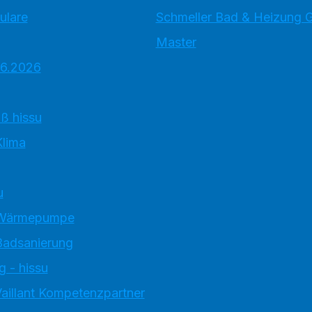
ulare
Schmeller Bad & Heizung
Master
.6.2026
ß hissu
lima
u
 Wärmepumpe
Badsanierung
g - hissu
aillant Kompetenzpartner