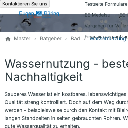
Kontaktieren Sie uns
Testseite Formulare
EE Medatsu
EE-
Vorgaben für Vaill
Finanzierung anfra
Master
Ratgeber
Bad
Wassernutzung
Wassernutzung - beste
Nachhaltigkeit
Sauberes Wasser ist ein kostbares, lebenswichtiges
Qualität streng kontrolliert. Doch auf dem Weg dur
werden – beispielsweise durch den Kontakt mit Bleiro
langen Standzeiten in selten gebrauchten Rohren. Wi
gute Wasserqualität zu erhalten.