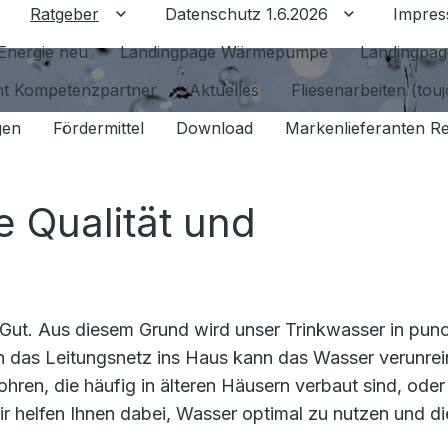
Ratgeber
Datenschutz 1.6.2026
Impre
Untermenü für Ratgeber umschalten
Untermenü f
Energie neu
Landingpage Wärmepumpe
Landingpag
ant Kompetenzpartner
Aktuelles
Fliesenarbeiten (tou
gen
Fördermittel
Download
Markenlieferanten R
 Qualität und
 Gut. Aus diesem Grund wird unser Trinkwasser in pun
ch das Leitungsnetz ins Haus kann das Wasser verunrei
hren, die häufig in älteren Häusern verbaut sind, oder
r helfen Ihnen dabei, Wasser optimal zu nutzen und di