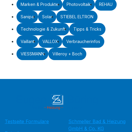
Marken & Produkte
Photovoltaik
REHAU
Sanipa
Solar
STIEBEL ELTRON
Technologie & Zukunft
Tipps & Tricks
Vaillant
VALLOX
Verbraucherinfos
VIESSMANN
Villeroy + Boch
Testseite Formulare
Schmeller Bad & Heizung
GmbH & Co. KG