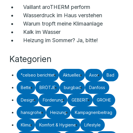
Vaillant aroTHERM perform
Wasserdruck im Haus verstehen
Warum tropft meine Klimaanlage
Kalk im Wasser
Heizung im Sommer? Ja, bitte!
Kategorien
°celseo berichtet
Aktuelles
Axor
Bad
Bette
BRÖTJE
burgbad
Danfoss
Design
Förderung
GEBERIT
GROHE
hansgrohe
Heizung
Kampagnenbeitrag
Klima
Komfort & Hygiene
Lifestyle