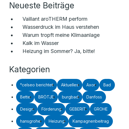
Neueste Beiträge
Vaillant aroTHERM perform
Wasserdruck im Haus verstehen
Warum tropft meine Klimaanlage
Kalk im Wasser
Heizung im Sommer? Ja, bitte!
Kategorien
°celseo berichtet
Aktuelles
Axor
Bad
Bette
BRÖTJE
burgbad
Danfoss
Design
Förderung
GEBERIT
GROHE
hansgrohe
Heizung
Kampagnenbeitrag