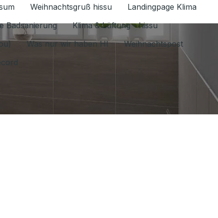
ssum
Weihnachtsgruß hissu
Landingpage Klima
ür Datenschutz 1.6.2026 umschalten
e Badsanierung
Klima & Lüftung - hissu
jou)
Was nur wir haben HI
Weihnachtspost
ecord