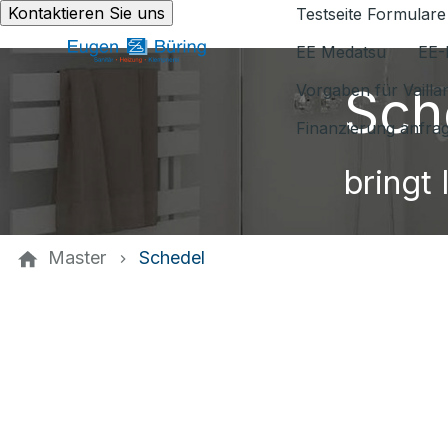
Kontaktieren Sie uns
Testseite Formulare
EE Medatsu
EE-
Sch
Vorgaben für Vaill
Finanzierung anfra
bringt 
Master
Schedel