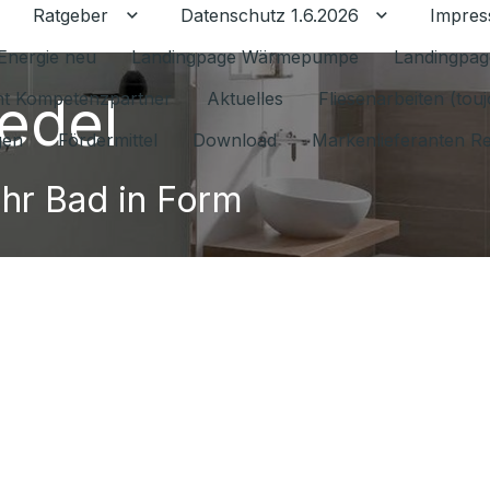
Ratgeber
Datenschutz 1.6.2026
Impre
Untermenü für Ratgeber umschalten
Untermenü f
Energie neu
Landingpage Wärmepumpe
Landingpag
edel
ant Kompetenzpartner
Aktuelles
Fliesenarbeiten (tou
gen
Fördermittel
Download
Markenlieferanten R
Ihr Bad in Form