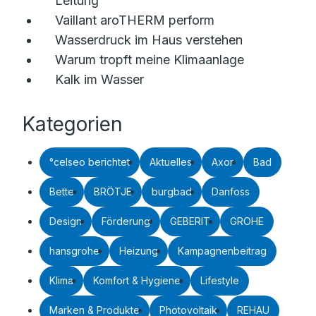
Leitung
Vaillant aroTHERM perform
Wasserdruck im Haus verstehen
Warum tropft meine Klimaanlage
Kalk im Wasser
Kategorien
°celseo berichtet
Aktuelles
Axor
Bad
Bette
BRÖTJE
burgbad
Danfoss
Design
Förderung
GEBERIT
GROHE
hansgrohe
Heizung
Kampagnenbeitrag
Klima
Komfort & Hygiene
Lifestyle
Marken & Produkte
Photovoltaik
REHAU