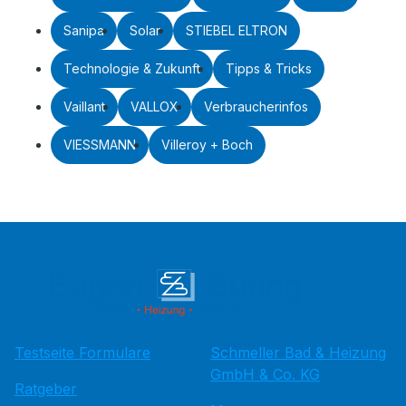
Sanipa
Solar
STIEBEL ELTRON
Technologie & Zukunft
Tipps & Tricks
Vaillant
VALLOX
Verbraucherinfos
VIESSMANN
Villeroy + Boch
Testseite Formulare
Schmeller Bad & Heizung
GmbH & Co. KG
Ratgeber