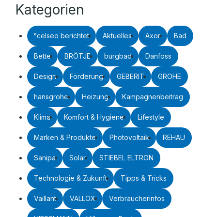
Kategorien
°celseo berichtet
Aktuelles
Axor
Bad
Bette
BRÖTJE
burgbad
Danfoss
Design
Förderung
GEBERIT
GROHE
hansgrohe
Heizung
Kampagnenbeitrag
Klima
Komfort & Hygiene
Lifestyle
Marken & Produkte
Photovoltaik
REHAU
Sanipa
Solar
STIEBEL ELTRON
Technologie & Zukunft
Tipps & Tricks
Vaillant
VALLOX
Verbraucherinfos