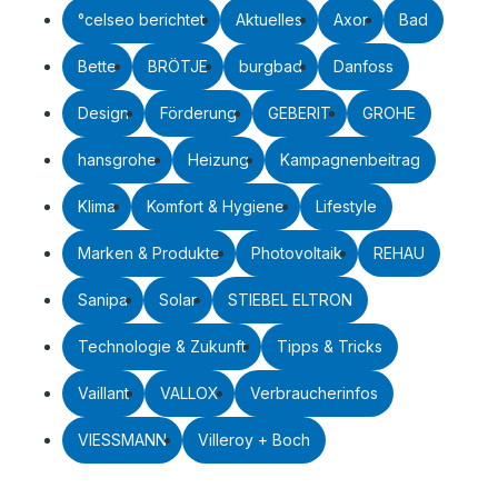
°celseo berichtet
Aktuelles
Axor
Bad
Bette
BRÖTJE
burgbad
Danfoss
Design
Förderung
GEBERIT
GROHE
hansgrohe
Heizung
Kampagnenbeitrag
Klima
Komfort & Hygiene
Lifestyle
Marken & Produkte
Photovoltaik
REHAU
Sanipa
Solar
STIEBEL ELTRON
Technologie & Zukunft
Tipps & Tricks
Vaillant
VALLOX
Verbraucherinfos
VIESSMANN
Villeroy + Boch