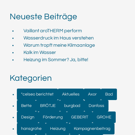
Neueste Beiträge
Vaillant aroTHERM perform
Wasserdruck im Haus verstehen
Warum tropft meine Klimaanlage
Kalk im Wasser
Heizung im Sommer? Ja, bitte!
Kategorien
°celseo berichtet
Aktuelles
Axor
Bad
Bette
BRÖTJE
burgbad
Danfoss
Design
Förderung
GEBERIT
GROHE
hansgrohe
Heizung
Kampagnenbeitrag