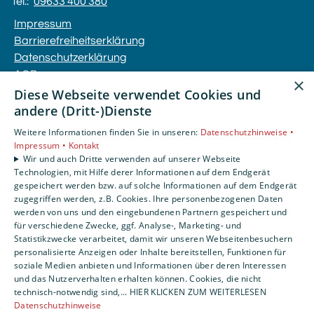
Tel.:
09633 400 380
Impressum
Barrierefreiheitserklärung
Datenschutzerklärung
AGB
×
Diese Webseite verwendet Cookies und
andere (Dritt-)Dienste
Unsere Bereiche
Privatkunden
Weitere Informationen finden Sie in unseren:
Datenschutzhinweise •
Gewerbekunden
Impressum •
Kontakt
Wir und auch Dritte verwenden auf unserer Webseite
Karriere
Technologien, mit Hilfe derer Informationen auf dem Endgerät
Unternehmen
gespeichert werden bzw. auf solche Informationen auf dem Endgerät
Kontakt
zugegriffen werden, z.B. Cookies. Ihre personenbezogenen Daten
werden von uns und den eingebundenen Partnern gespeichert und
für verschiedene Zwecke, ggf. Analyse-, Marketing- und
Statistikzwecke verarbeitet, damit wir unseren Webseitenbesuchern
personalisierte Anzeigen oder Inhalte bereitstellen, Funktionen für
soziale Medien anbieten und Informationen über deren Interessen
und das Nutzerverhalten erhalten können. Cookies, die nicht
technisch-notwendig sind,... HIER KLICKEN ZUM WEITERLESEN
Datenschutzhinweise