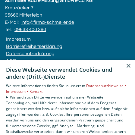
Schmeller Bad & Heizung GmbH & Co. KG
Kreuzäcker 7
95666 Mitterteich
E-Mail:
info@firma-schmeller.de
Tel.:
09633 400 380
Impressum
Barrierefreiheitserklärung
Datenschutzerklärung
AGB
×
Diese Webseite verwendet Cookies und
andere (Dritt-)Dienste
Unsere Bereiche
Privatkunden
Weitere Informationen finden Sie in unseren:
Datenschutzhinweise •
Gewerbekunden
Impressum •
Kontakt
Wir und auch Dritte verwenden auf unserer Webseite
Karriere
Technologien, mit Hilfe derer Informationen auf dem Endgerät
Unternehmen
gespeichert werden bzw. auf solche Informationen auf dem Endgerät
Kontakt
zugegriffen werden, z.B. Cookies. Ihre personenbezogenen Daten
werden von uns und den eingebundenen Partnern gespeichert und
für verschiedene Zwecke, ggf. Analyse-, Marketing- und
Statistikzwecke verarbeitet, damit wir unseren Webseitenbesuchern