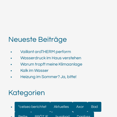
Neueste Beiträge
Vaillant aroTHERM perform
Wasserdruck im Haus verstehen
Warum tropft meine Klimaanlage
Kalk im Wasser
Heizung im Sommer? Ja, bitte!
Kategorien
°celseo berichtet
Aktuelles
Axor
Bad
Bette
BRÖTJE
burgbad
Danfoss