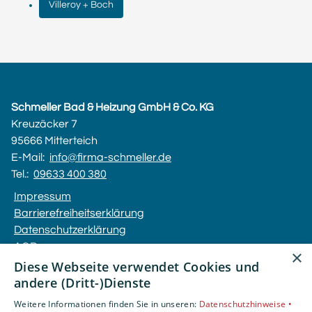
Villeroy + Boch
Schmeller Bad & Heizung GmbH & Co. KG
Kreuzäcker 7
95666 Mitterteich
E-Mail:
info@firma-schmeller.de
Tel.:
09633 400 380
Impressum
Barrierefreiheitserklärung
Datenschutzerklärung
AGB
×
Diese Webseite verwendet Cookies und
andere (Dritt-)Dienste
Unsere Bereiche
Privatkunden
Weitere Informationen finden Sie in unseren:
Datenschutzhinweise •