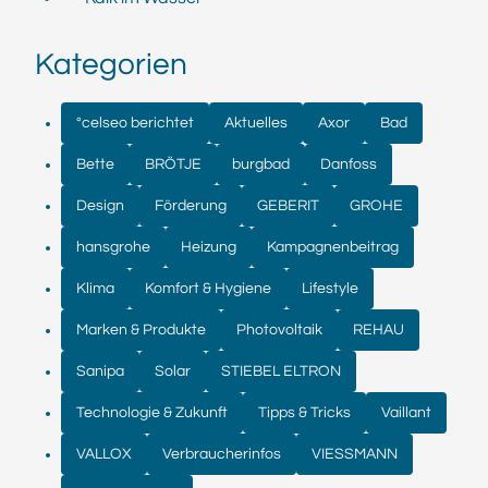
Kategorien
°celseo berichtet
Aktuelles
Axor
Bad
Bette
BRÖTJE
burgbad
Danfoss
Design
Förderung
GEBERIT
GROHE
hansgrohe
Heizung
Kampagnenbeitrag
Klima
Komfort & Hygiene
Lifestyle
Marken & Produkte
Photovoltaik
REHAU
Sanipa
Solar
STIEBEL ELTRON
Technologie & Zukunft
Tipps & Tricks
Vaillant
VALLOX
Verbraucherinfos
VIESSMANN