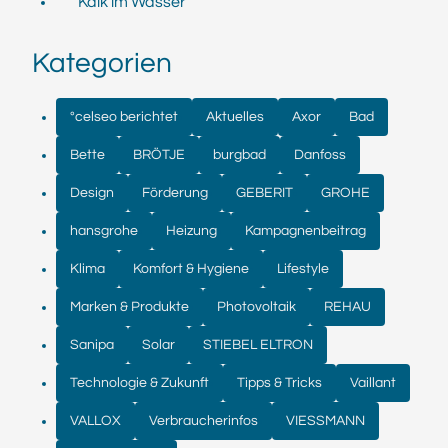
Kalk im Wasser
Kategorien
°celseo berichtet
Aktuelles
Axor
Bad
Bette
BRÖTJE
burgbad
Danfoss
Design
Förderung
GEBERIT
GROHE
hansgrohe
Heizung
Kampagnenbeitrag
Klima
Komfort & Hygiene
Lifestyle
Marken & Produkte
Photovoltaik
REHAU
Sanipa
Solar
STIEBEL ELTRON
Technologie & Zukunft
Tipps & Tricks
Vaillant
VALLOX
Verbraucherinfos
VIESSMANN