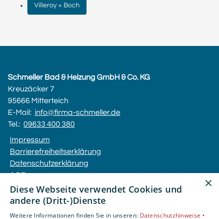
Villeroy + Boch
Schmeller Bad & Heizung GmbH & Co. KG
Kreuzäcker 7
95666 Mitterteich
E-Mail:
info@firma-schmeller.de
Tel.:
09633 400 380
Impressum
Barrierefreiheitserklärung
Datenschutzerklärung
AGB
×
Diese Webseite verwendet Cookies und
andere (Dritt-)Dienste
Unsere Bereiche
Privatkunden
Weitere Informationen finden Sie in unseren:
Datenschutzhinweise •