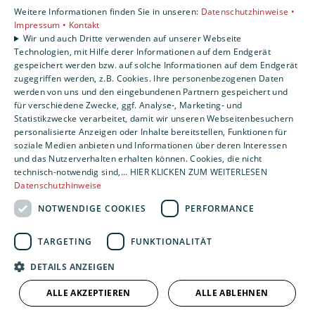
Privatkunden
Weitere Informationen finden Sie in unseren:
Datenschutzhinweise •
Gewerbekunden
Impressum •
Kontakt
Wir und auch Dritte verwenden auf unserer Webseite
Karriere
Technologien, mit Hilfe derer Informationen auf dem Endgerät
Unternehmen
gespeichert werden bzw. auf solche Informationen auf dem Endgerät
Kontakt
zugegriffen werden, z.B. Cookies. Ihre personenbezogenen Daten
werden von uns und den eingebundenen Partnern gespeichert und
für verschiedene Zwecke, ggf. Analyse-, Marketing- und
Statistikzwecke verarbeitet, damit wir unseren Webseitenbesuchern
personalisierte Anzeigen oder Inhalte bereitstellen, Funktionen für
soziale Medien anbieten und Informationen über deren Interessen
und das Nutzerverhalten erhalten können. Cookies, die nicht
technisch-notwendig sind,... HIER KLICKEN ZUM WEITERLESEN
Datenschutzhinweise
NOTWENDIGE COOKIES
PERFORMANCE
TARGETING
FUNKTIONALITÄT
DETAILS ANZEIGEN
ALLE AKZEPTIEREN
ALLE ABLEHNEN