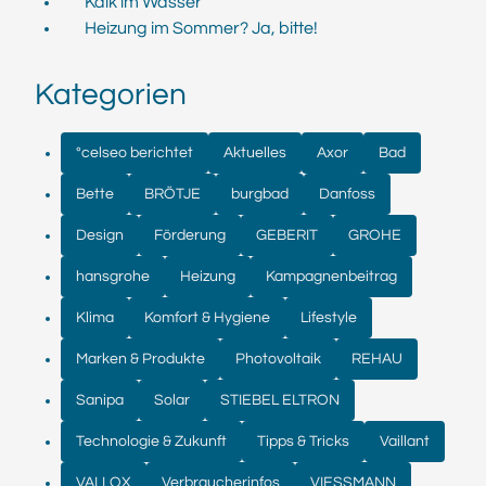
Kalk im Wasser
Heizung im Sommer? Ja, bitte!
Kategorien
°celseo berichtet
Aktuelles
Axor
Bad
Bette
BRÖTJE
burgbad
Danfoss
Design
Förderung
GEBERIT
GROHE
hansgrohe
Heizung
Kampagnenbeitrag
Klima
Komfort & Hygiene
Lifestyle
Marken & Produkte
Photovoltaik
REHAU
Sanipa
Solar
STIEBEL ELTRON
Technologie & Zukunft
Tipps & Tricks
Vaillant
VALLOX
Verbraucherinfos
VIESSMANN